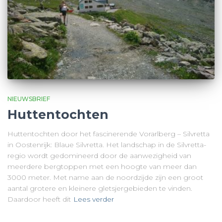
NIEUWSBRIEF
Huttentochten
Huttentochten door het fascinerende Vorarlberg – Silvretta
in Oostenrijk: Blaue Silvretta. Het landschap in de Silvretta-
regio wordt gedomineerd door de aanwezigheid van
meerdere bergtoppen met een hoogte van meer dan
3000 meter. Met name aan de noordzijde zijn een groot
aantal grotere en kleinere gletsjergebieden te vinden.
Daardoor heeft dit
Lees verder