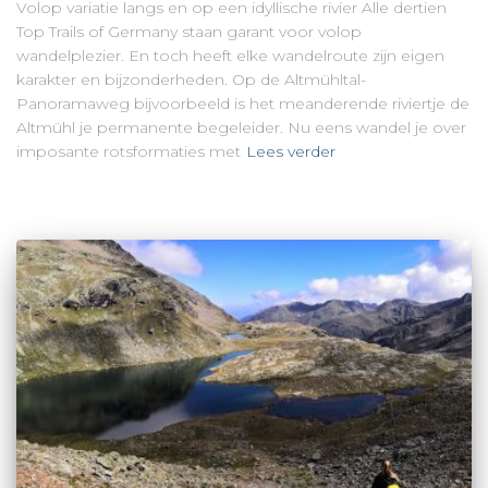
Volop variatie langs en op een idyllische rivier Alle dertien
Top Trails of Germany staan garant voor volop
wandelplezier. En toch heeft elke wandelroute zijn eigen
karakter en bijzonderheden. Op de Altmühltal-
Panoramaweg bijvoorbeeld is het meanderende riviertje de
Altmühl je permanente begeleider. Nu eens wandel je over
imposante rotsformaties met
Lees verder