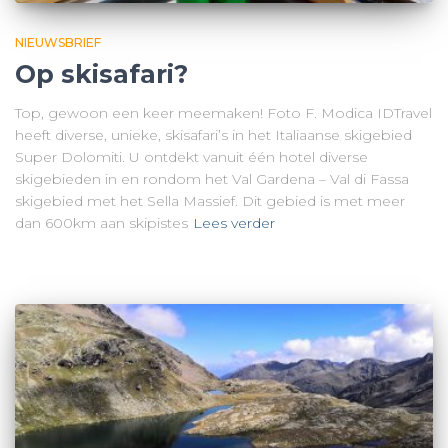
NIEUWSBRIEF
Op skisafari?
Top, gewoon een keer meemaken! Foto F. Modica IDTravel
heeft diverse, unieke, skisafari’s in het Italiaanse skigebied
Super Dolomiti. U ontdekt vanuit één hotel diverse
skigebieden in en rondom het Val Gardena – Val di Fassa
skigebied met het Sella Massief. Dit gebied is met meer
dan 600km aan skipistes
Lees verder