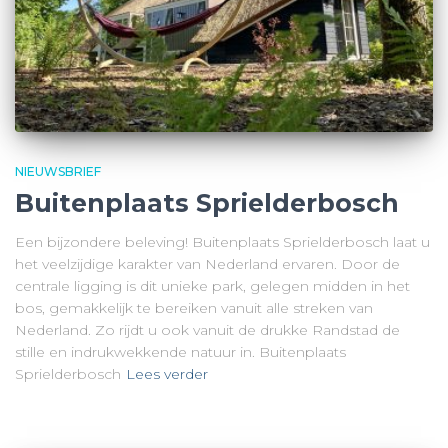
NIEUWSBRIEF
Buitenplaats Sprielderbosch
Een bijzondere beleving! Buitenplaats Sprielderbosch laat u
het veelzijdige karakter van Nederland ervaren. Door de
centrale ligging is dit unieke park, gelegen midden in het
bos, gemakkelijk te bereiken vanuit alle streken van
Nederland. Zo rijdt u ook vanuit de drukke Randstad de
stille en indrukwekkende natuur in. Buitenplaats
Sprielderbosch
Lees verder