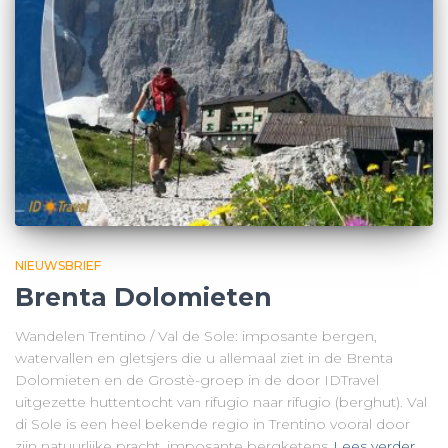
NIEUWSBRIEF
Brenta Dolomieten
Wandelen Trentino / Val de Sole: imposante bergen,
watervallen en gletsjers die u allemaal ziet in de Brenta
Dolomieten en de Grostè-groep in de door IDTravel
uitgezette huttentocht van rifugio naar rifugio (berghut). Val
di Sole is een heel bekende regio in Trentino vooral door
zijn natuurlijke pracht, imposante bergketens
Lees verder