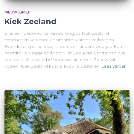
NIEUWSBRIEF
Kiek Zeeland
Er is een derde editie van de reisgids Kiek Zeeland
verschenen van onze columniste Margot Verhaagen
Boordevol tips, adressen, routes en andere weetjes. Een
hoofdrol is weggelegd voor Het Zeeuwse Landschap wat
een bezoekje waard is! Voor wie zich even Zeeuw wil
voelen. Kiek Zeeland kost € 16,85 Te bestellen
Lees verder