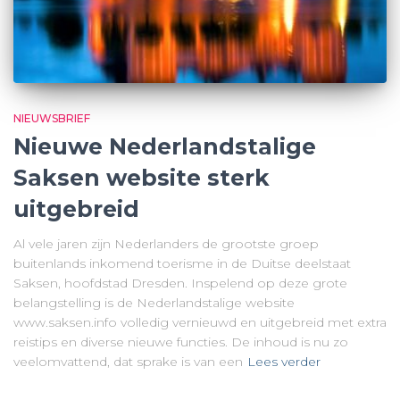
NIEUWSBRIEF
Nieuwe Nederlandstalige
Saksen website sterk
uitgebreid
Al vele jaren zijn Nederlanders de grootste groep
buitenlands inkomend toerisme in de Duitse deelstaat
Saksen, hoofdstad Dresden. Inspelend op deze grote
belangstelling is de Nederlandstalige website
www.saksen.info volledig vernieuwd en uitgebreid met extra
reistips en diverse nieuwe functies. De inhoud is nu zo
veelomvattend, dat sprake is van een
Lees verder