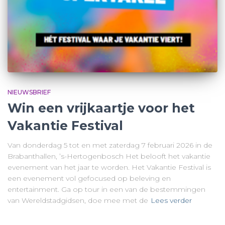
NIEUWSBRIEF
Win een vrijkaartje voor het
Vakantie Festival
Van donderdag 5 tot en met zaterdag 7 februari 2026 in de
Brabanthallen, ’s-Hertogenbosch Het belooft het vakantie
evenement van het jaar te worden. Het Vakantie Festival is
een evenement vol gefocused op beleving en
entertainment. Ga op tour in een van de bestemmingen
van Wereldstadgidsen, doe mee met de
Lees verder