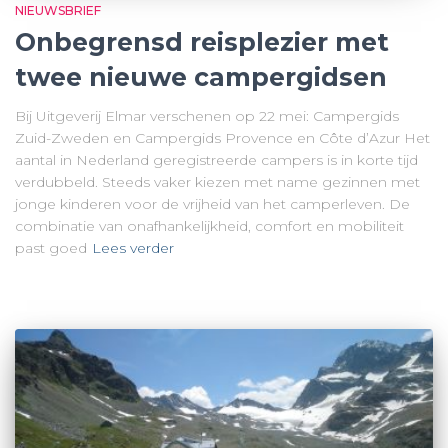
NIEUWSBRIEF
Onbegrensd reisplezier met
twee nieuwe campergidsen
Bij Uitgeverij Elmar verschenen op 22 mei: Campergids
Zuid-Zweden en Campergids Provence en Côte d’Azur Het
aantal in Nederland geregistreerde campers is in korte tijd
verdubbeld. Steeds vaker kiezen met name gezinnen met
jonge kinderen voor de vrijheid van het camperleven. De
combinatie van onafhankelijkheid, comfort en mobiliteit
past goed
Lees verder