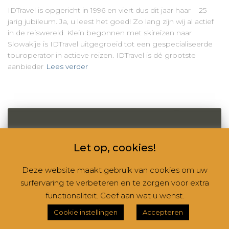
IDTravel is opgericht in 1996 en viert dus dit jaar haar 25
jarig jubileum. Ja, u leest het goed! Zo lang zijn wij al actief
in de reiswereld. Klein begonnen met skireizen naar
Slowakije is IDTravel uitgegroeid tot een gespecialiseerde
touroperator in actieve reizen. IDTravel is dé grootste
aanbieder
Lees verder
Let op, cookies!
Deze website maakt gebruik van cookies om uw
surfervaring te verbeteren en te zorgen voor extra
functionaliteit. Geef aan wat u wenst.
Cookie instellingen
Accepteren