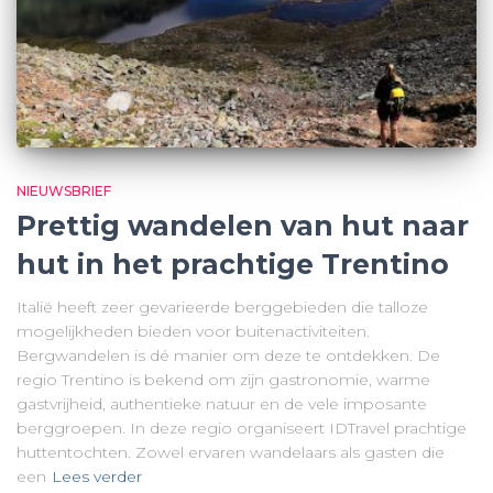
NIEUWSBRIEF
Prettig wandelen van hut naar
hut in het prachtige Trentino
Italië heeft zeer gevarieerde berggebieden die talloze
mogelijkheden bieden voor buitenactiviteiten.
Bergwandelen is dé manier om deze te ontdekken. De
regio Trentino is bekend om zijn gastronomie, warme
gastvrijheid, authentieke natuur en de vele imposante
berggroepen. In deze regio organiseert IDTravel prachtige
huttentochten. Zowel ervaren wandelaars als gasten die
een
Lees verder