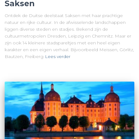
Saksen
Ontdek de Duitse deelstaat Saksen met haar prachtige
natuur en rijke cultuur. In de afwisselende landschappen
liggen diverse steden en stadjes. Bekend zijn de
cultuurmetropolen Dresden, Leipzig en Chemnitz. Maar er
zijn ook 14 kleinere stadspareltjes met een heel eigen
karakter en een eigen verhaal. Bijvoorbeeld Meissen, Görlitz,
Bautzen, Freiberg
Lees verder