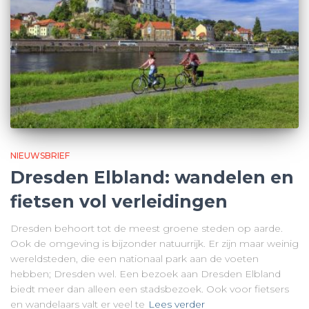
NIEUWSBRIEF
Dresden Elbland: wandelen en
fietsen vol verleidingen
Dresden behoort tot de meest groene steden op aarde.
Ook de omgeving is bijzonder natuurrijk. Er zijn maar weinig
wereldsteden, die een nationaal park aan de voeten
hebben; Dresden wel. Een bezoek aan Dresden Elbland
biedt meer dan alleen een stadsbezoek. Ook voor fietsers
en wandelaars valt er veel te
Lees verder