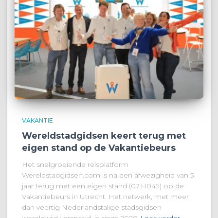
VAKANTIE
Wereldstadgidsen keert terug met
eigen stand op de Vakantiebeurs
Het snelgroeiende reisplatform
Wereldstadgidsen.com is na een afwezigheid van 5
jaar terug met een eigen stand (07.H049) op de
Vakantiebeurs in Utrecht. Het netwerk, met meer
dan veertig Nederlandstalige stadsgidsen
wereldwijd verspreid, is sinds 2020
Lees verder