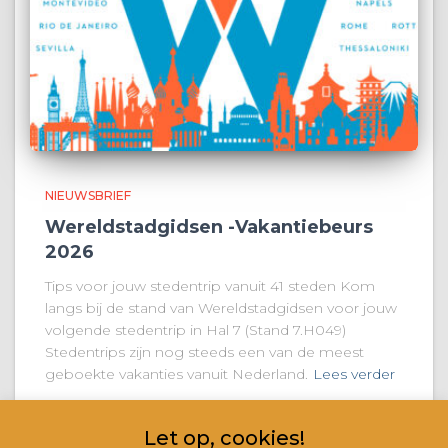
NIEUWSBRIEF
Wereldstadgidsen -Vakantiebeurs
2026
Tips voor jouw stedentrip vanuit 41 steden Kom
langs bij de stand van Wereldstadgidsen voor jouw
volgende stedentrip in Hal 7 (Stand 7.H049)
Stedentrips zijn nog steeds een van de meest
geboekte vakanties vanuit Nederland.
Lees verder
Let op, cookies!