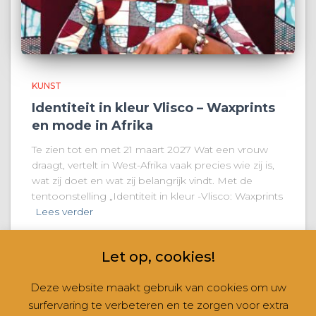
KUNST
Identiteit in kleur Vlisco – Waxprints
en mode in Afrika
Te zien tot en met 21 maart 2027 Wat een vrouw
draagt, vertelt in West-Afrika vaak precies wie zij is,
wat zij doet en wat zij belangrijk vindt. Met de
tentoonstelling „Identiteit in kleur -Vlisco: Waxprints
Lees verder
Let op, cookies!
Deze website maakt gebruik van cookies om uw
surfervaring te verbeteren en te zorgen voor extra
CONTACT
NIEUWSBRIEVEN
RUBRIEKEN