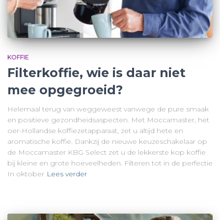
KOFFIE
Filterkoffie, wie is daar niet
mee opgegroeid?
Helemaal terug van weggeweest vanwege de pure smaak
en positieve gezondheidsaspecten. Met Moccamaster, het
oer-Hollandse koffiezetapparaat, zet u altijd hete en
aromatische koffie. Dankzij de nieuwe keuzeschakelaar op
de Moccamaster KBG Select zet u de lekkerste kop koffie
bij kleine en grote hoeveelheden. Filteren tot in de perfectie
In oktober
Lees verder