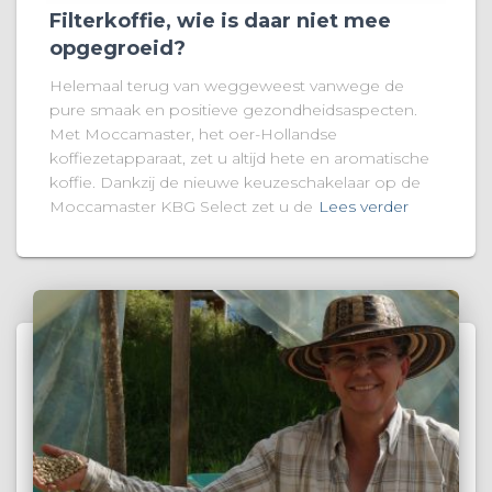
Filterkoffie, wie is daar niet mee
opgegroeid?
Helemaal terug van weggeweest vanwege de
pure smaak en positieve gezondheidsaspecten.
Met Moccamaster, het oer-Hollandse
koffiezetapparaat, zet u altijd hete en aromatische
koffie. Dankzij de nieuwe keuzeschakelaar op de
Moccamaster KBG Select zet u de
Lees verder