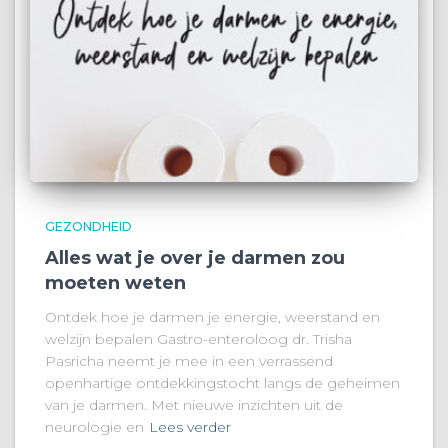
GEZONDHEID
Alles wat je over je darmen zou
moeten weten
Ontdek hoe je darmen je energie, weerstand en
welzijn bepalen Gastro-enteroloog dr. Trisha
Pasricha neemt je mee in een verrassend
openhartige ontdekkingstocht langs de geheimen
van je darmen. Met nieuwe inzichten uit de
neurologie en
Lees verder