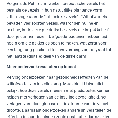
Volgens dr. Puhlmann werken prebiotische vezels het
best als de vezels in hun natuurlijke plantencelvorm
zitten, zogenaamde “intrinsieke vezels”. “Witlofwortels
bevatten vier soorten vezels, waaronder inuline en
pectine, intrinsieke prebiotische vezels die in ‘pakketjes’
door je darmen reizen. De ‘goede’ bacteriën hebben tijd
nodig om die pakketjes open te maken, wat zorgt voor
een langdurig positief effect en vorming van butyraat tot
het laatste (distale) deel van de dikke darm”
Meer onderzoekresultaten op komst
Vervolg onderzoeken naar gezondheidseffecten van de
witlofwortel zijn in volle gang. Maastricht Universiteit
bekijkt hoe deze vezels mensen met prediabetes kunnen
helpen met verhogen van de insuline gevoeligheid, het
verlagen van bloedglucose en de afname van de vetcel
grootte. Daarnaast onderzoeken andere universiteiten de
effecten bij aandoeningen zoals obstipatie, darmziekten