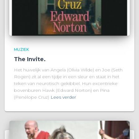
MUZIEK
The Invite.
Het huwelijk van Angela (Olivia Wilde) en Joe (Seth
Rogen) zit al een tijdje in een sleur en staat in het
teken van neurotisch gekibbel. Hun excentrieke
bovenburen Hawk (Edward Norton) en Pina
(Penélope Cruz)
Lees verder