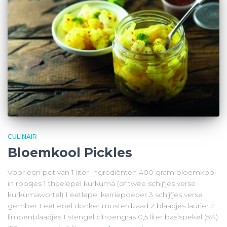
CULINAIR
Bloemkool Pickles
Voor een pot van 1 liter Ingrediënten 400 gram bloemkool
in roosjes 1 theelepel kurkuma (of twee schijfjes verse
kurkumawortel) 1 eetlepel kerriepoeder 3 schijfjes verse
gember 1 eetlepel donker mosterdzaad 2 blaadjes laurier 2
limoenblaadjes 1 stengel citroengras 0,5 liter basispekel (5%)