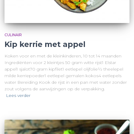
CULINAIR
Kip kerrie met appel
Koken voor en met de kleinkinderen, 10 tot 14 maanden
Ingrediënten voor 2 kleintjes 50 gram witte rijst1 Elstar
appel1 sjalot70 gram kipfilet1 eetlepel olijfolie½ theelepel
milde kerriepoeder1 eetlepel gemalen kokos4 eetlepels
water Bereiding Kook de rijst in een pan met water zonder
zout volgens de aanwijzingen op de verpakking.
Lees verder