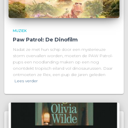
MUZIEK
Paw Patrol: De Dinofilm
Nadat ze met hun schip door een mysterieuze
storm overvallen worden, moeten de PAW Patrol-
pups een noodlanding maken op een nog
onontdekt tropisch eiland vol dinosaurussen. Daar
ontmoeten ze Rex, een pup die jaren geleden
Lees verder