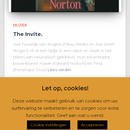
MUZIEK
The Invite.
Het huwelijk van Angela (Olivia Wilde) en Joe (Seth
Rogen) zit al een tijdje in een sleur en staat in het
teken van neurotisch gekibbel. Hun excentrieke
bovenburen Hawk (Edward Norton) en Pina
(Penélope Cruz)
Lees verder
Let op, cookies!
Deze website maakt gebruik van cookies om uw
surfervaring te verbeteren en te zorgen voor extra
CONTACT
NIEUWSBRIEVEN
RUBRIEKEN
functionaliteit. Geef aan wat u wenst.
Hestia | Ontwikkeld door
ThemeIsle
Cookie instellingen
Accepteren