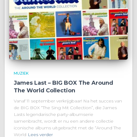
MUZIEK
James Last – BIG BOX The Around
The World Collection
Vanaf 11 september verkrijgbaar! Na het succes van
de BIG BOX “The Sing Mit Collection”, die James
Lasts legendarische party-albumserie
samenbracht, wordt er nu een andere collectie
iconische albums uitgebracht met de “Around The
World
Lees verder