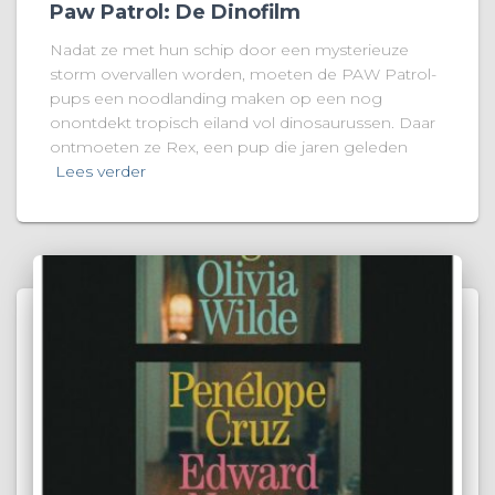
Paw Patrol: De Dinofilm
Nadat ze met hun schip door een mysterieuze
storm overvallen worden, moeten de PAW Patrol-
pups een noodlanding maken op een nog
onontdekt tropisch eiland vol dinosaurussen. Daar
ontmoeten ze Rex, een pup die jaren geleden
Lees verder