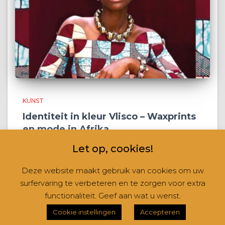
KUNST
Identiteit in kleur Vlisco – Waxprints
en mode in Afrika
Te zien tot en met 21 maart 2027 Wat een vrouw
Let op, cookies!
draagt, vertelt in West-Afrika vaak precies wie zij is,
wat zij doet en wat zij belangrijk vindt. Met de
Deze website maakt gebruik van cookies om uw
tentoonstelling „Identiteit in kleur -Vlisco: Waxprints
surfervaring te verbeteren en te zorgen voor extra
Lees verder
functionaliteit. Geef aan wat u wenst.
Cookie instellingen
Accepteren