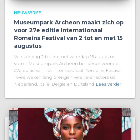
NIEUWSBRIEF
Museumpark Archeon maakt zich op
voor 27e editie Internationaal
Romeins Festival van 2 tot en met 15
augustus
Van zondag 2 tot en met zaterdag 15 augustus
vormt Museumpark Archeon het decor voor de
27e editie van het Internationaal Romeins Festival.
Twee weken lang brengen vele re-enactors uit
Nederland, Italië, België en Duitsland
Lees verder