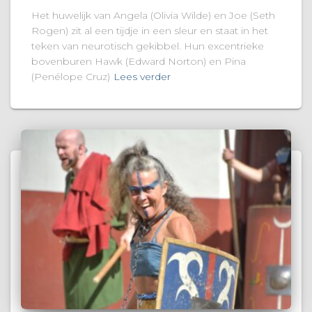
Het huwelijk van Angela (Olivia Wilde) en Joe (Seth
Rogen) zit al een tijdje in een sleur en staat in het
teken van neurotisch gekibbel. Hun excentrieke
bovenburen Hawk (Edward Norton) en Pina
(Penélope Cruz)
Lees verder