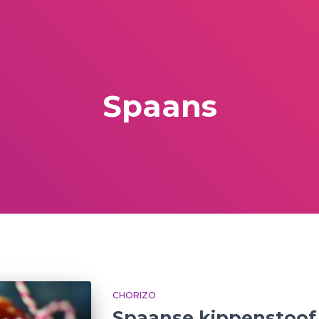
Spaans
CHORIZO
Spaanse kippenstoof