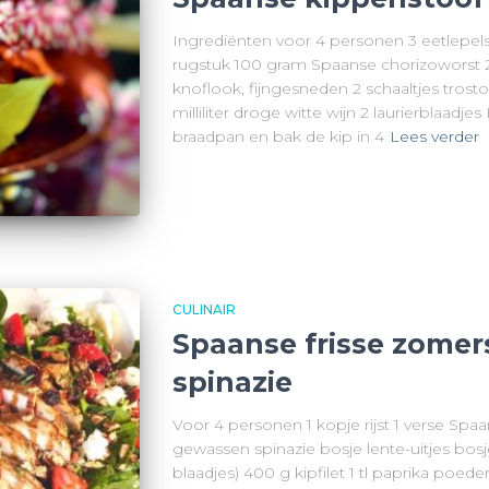
Ingrediënten voor 4 personen 3 eetlepels
rugstuk 100 gram Spaanse chorizoworst 2
knoflook, fijngesneden 2 schaaltjes trosto
milliliter droge witte wijn 2 laurierblaadje
braadpan en bak de kip in 4
Lees verder
CULINAIR
Spaanse frisse zomer
spinazie
Voor 4 personen 1 kopje rijst 1 verse Sp
gewassen spinazie bosje lente-uitjes bosj
blaadjes) 400 g kipfilet 1 tl paprika poeder 