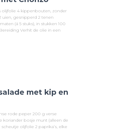
 olijfolie 4 kippenbouten, zonder
 uien, gesnipperd 2 tenen
maten (á 5 stuks), in stukken 100
s Bereiding Verhit de olie in een
salade met kip en
aanse rode peper 200 g verse
e koriander bosje munt (alleen de
scheutje olijfolie 2 paprika’s, elke