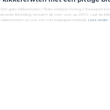
l 300 gram kikkererwten 1 flinke eetlepel honing 2 theelepels ka
 kokosolie Bereiding Verwarm de oven voor op 210°C. Laat de kik
e kikkererwten uit over een met bakpapier beklede
Lees verder