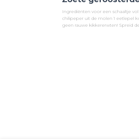
Ingrediënten voor een schaaltje vo
chilipeper uit de molen 1 eetlepel
geen rauwe kikkererwten! Spreid d