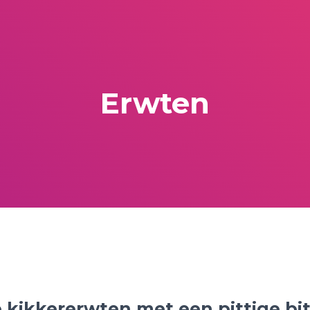
Erwten
 kikkererwten met een pittige bit