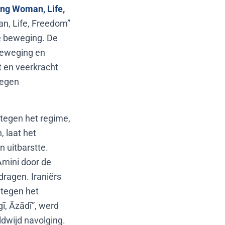
ing Woman, Life,
n, Life, Freedom”
de beweging. De
-beweging en
t en veerkracht
tegen
tegen het regime,
 laat het
n uitbarstte.
Amini door de
dragen. Iraniërs
 tegen het
gī, Āzādī”, werd
dwijd navolging.