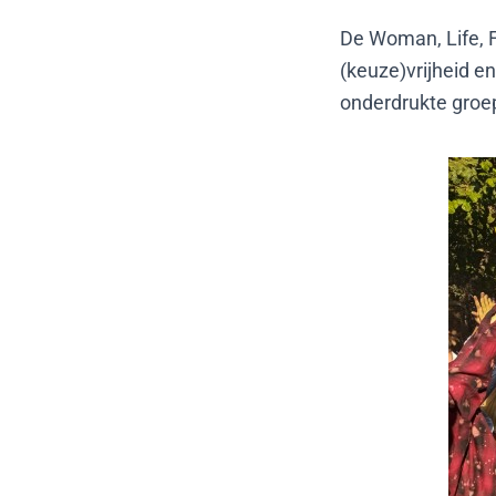
De Woman, Life, F
(keuze)vrijheid e
onderdrukte groep