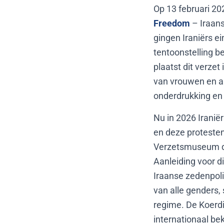
Op 13 februari 2
Freedom
– Iraans
gingen Iraniërs e
tentoonstelling b
plaatst dit verzet
van vrouwen en an
onderdrukking en 
Nu in 2026 Iranië
en deze proteste
Verzetsmuseum de 
Aanleiding voor d
Iraanse zedenpoli
van alle genders,
regime. De Koerdis
internationaal be