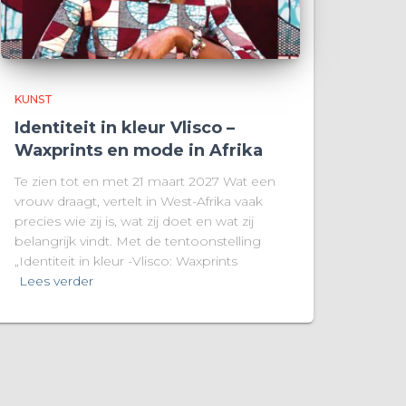
KUNST
Identiteit in kleur Vlisco –
Waxprints en mode in Afrika
Te zien tot en met 21 maart 2027 Wat een
vrouw draagt, vertelt in West-Afrika vaak
precies wie zij is, wat zij doet en wat zij
belangrijk vindt. Met de tentoonstelling
„Identiteit in kleur -Vlisco: Waxprints
Lees verder