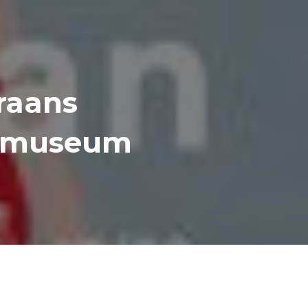
raans
tsmuseum