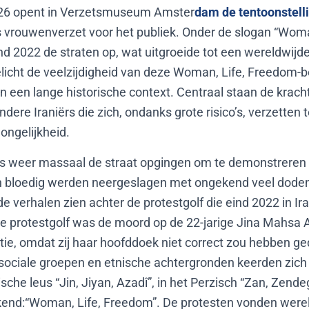
026 opent in Verzetsmuseum Amster
dam de tentoonstell
 vrouwenverzet voor het publiek. Onder de slogan “Woma
ind 2022 de straten op, wat uitgroeide tot een wereldwij
elicht de veelzijdigheid van deze Woman, Life, Freedom
 in een lange historische context. Centraal staan de krach
dere Iraniërs die zich, ondanks grote risico’s, verzetten 
ongelijkheid.
rs weer massaal de straat opgingen om te demonstreren 
n bloedig werden neergeslagen met ongekend veel doden,
verhalen zien achter de protestgolf die eind 2022 in Ira
ie protestgolf was de moord op de 22-jarige Jina Mahsa 
tie, omdat zij haar hoofddoek niet correct zou hebben ge
 sociale groepen en etnische achtergronden keerden zich
che leus “Jin, Jiyan, Azadî”, in het Perzisch “Zan, Zende
kend:“Woman, Life, Freedom”. De protesten vonden werel