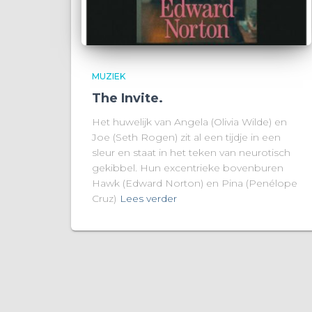
MUZIEK
The Invite.
Het huwelijk van Angela (Olivia Wilde) en
Joe (Seth Rogen) zit al een tijdje in een
sleur en staat in het teken van neurotisch
gekibbel. Hun excentrieke bovenburen
Hawk (Edward Norton) en Pina (Penélope
Cruz)
Lees verder