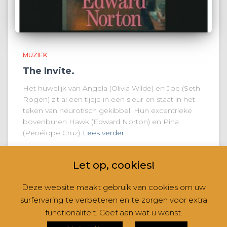
MUZIEK
The Invite.
Het huwelijk van Angela (Olivia Wilde) en Joe (Seth
Rogen) zit al een tijdje in een sleur en staat in het
teken van neurotisch gekibbel. Hun excentrieke
bovenburen Hawk (Edward Norton) en Pina
(Penélope Cruz)
Lees verder
Let op, cookies!
Deze website maakt gebruik van cookies om uw
surfervaring te verbeteren en te zorgen voor extra
CONTACT
NIEUWSBRIEVEN
RUBRIEKEN
functionaliteit. Geef aan wat u wenst.
Hestia | Ontwikkeld door
ThemeIsle