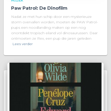
MUZIEK
Paw Patrol: De Dinofilm
Nadat ze met hun schip door een mysterieuze
storm overvallen worden, moeten de PAW Patrol-
pups een noodlanding maken op een nog
onontdekt tropisch eiland vol dinosaurussen. Daar
ontmoeten ze Rex, een pup die jaren geleden
Lees verder