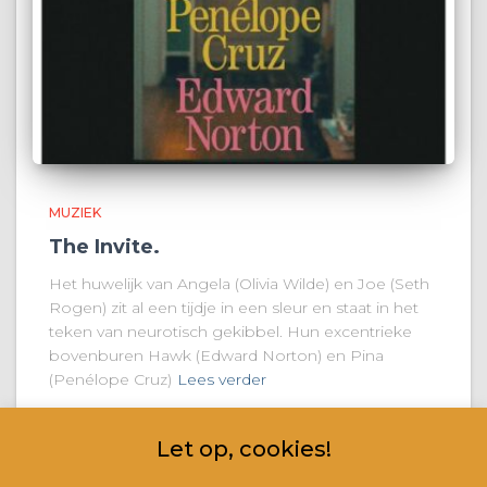
MUZIEK
The Invite.
Het huwelijk van Angela (Olivia Wilde) en Joe (Seth
Rogen) zit al een tijdje in een sleur en staat in het
teken van neurotisch gekibbel. Hun excentrieke
bovenburen Hawk (Edward Norton) en Pina
(Penélope Cruz)
Lees verder
Let op, cookies!