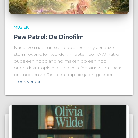
MUZIEK
Paw Patrol: De Dinofilm
Nadat ze met hun schip door een mysterieuze
storm overvallen worden, moeten de PAW Patrol-
pups een noodlanding maken op een nog
onontdekt tropisch eiland vol dinosaurussen. Daar
ontmoeten ze Rex, een pup die jaren geleden
Lees verder