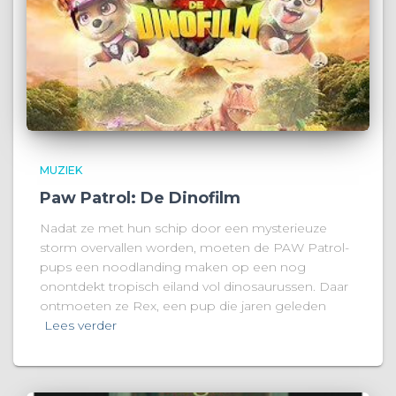
MUZIEK
Paw Patrol: De Dinofilm
Nadat ze met hun schip door een mysterieuze
storm overvallen worden, moeten de PAW Patrol-
pups een noodlanding maken op een nog
onontdekt tropisch eiland vol dinosaurussen. Daar
ontmoeten ze Rex, een pup die jaren geleden
Lees verder