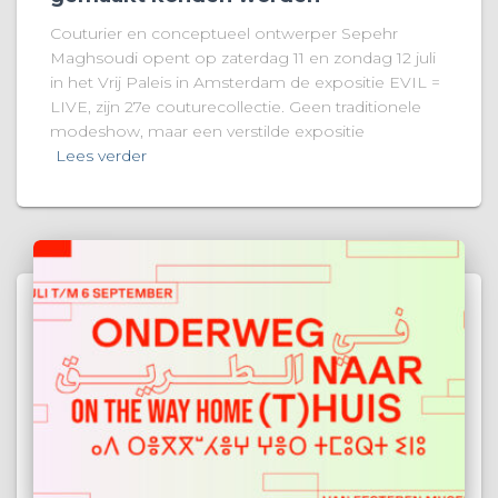
Couturier en conceptueel ontwerper Sepehr
Maghsoudi opent op zaterdag 11 en zondag 12 juli
in het Vrij Paleis in Amsterdam de expositie EVIL =
LIVE, zijn 27e couturecollectie. Geen traditionele
modeshow, maar een verstilde expositie
Lees verder