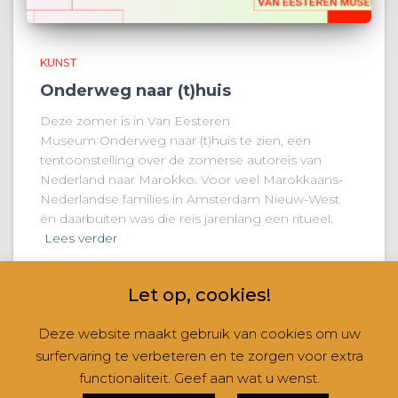
KUNST
Onderweg naar (t)huis
Deze zomer is in Van Eesteren
Museum Onderweg naar (t)huis te zien, een
tentoonstelling over de zomerse autoreis van
Nederland naar Marokko. Voor veel Marokkaans-
Nederlandse families in Amsterdam Nieuw-West
én daarbuiten was die reis jarenlang een ritueel.
Lees verder
Let op, cookies!
Deze website maakt gebruik van cookies om uw
surfervaring te verbeteren en te zorgen voor extra
CONTACT
NIEUWSBRIEVEN
RUBRIEKEN
functionaliteit. Geef aan wat u wenst.
Hestia | Ontwikkeld door
ThemeIsle