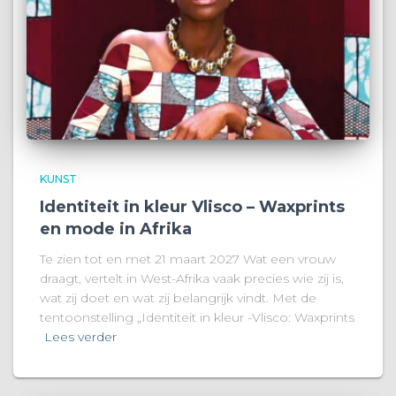
KUNST
Identiteit in kleur Vlisco – Waxprints
en mode in Afrika
Te zien tot en met 21 maart 2027 Wat een vrouw
draagt, vertelt in West-Afrika vaak precies wie zij is,
wat zij doet en wat zij belangrijk vindt. Met de
tentoonstelling „Identiteit in kleur -Vlisco: Waxprints
Lees verder