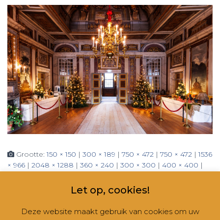
Grootte:
150 × 150
|
300 × 189
|
750 × 472
|
750 × 472
|
1536
× 966
|
2048 × 1288
|
360 × 240
|
300 × 300
|
400 × 400
|
600 × 600
|
2560 × 1609
Let op, cookies!
Deze website maakt gebruik van cookies om uw