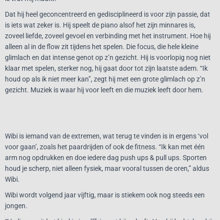
Dat hij heel geconcentreerd en gedisciplineerd is voor zijn passie, dat
is iets wat zeker is. Hij speelt de piano alsof het zijn minnares is,
zoveel liefde, zoveel gevoel en verbinding met het instrument. Hoe hij
alleen al in de flow zit tijdens het spelen. Die focus, die hele kleine
glimlach en dat intense genot op z’n gezicht. Hij is voorlopig nog niet
klaar met spelen, sterker nog, hij gaat door tot zijn laatste adem. “Ik
houd op als ik niet meer kan”, zegt hij met een grote glimlach op z’n
gezicht. Muziek is waar hij voor leeft en die muziek leeft door hem.
Wibi is iemand van de extremen, wat terug te vinden is in ergens ‘vol
voor gaan’, zoals het paardrijden of ook de fitness. “Ik kan met één
arm nog opdrukken en doe iedere dag push ups & pull ups. Sporten
houd je scherp, niet alleen fysiek, maar vooral tussen de oren,” aldus
Wibi.
Wibi wordt volgend jaar vijftig, maar is stiekem ook nog steeds een
jongen.