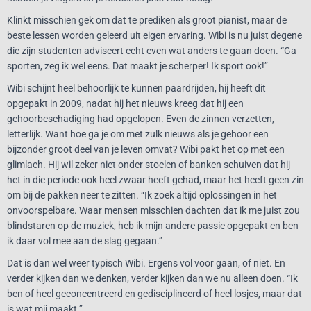
Klinkt misschien gek om dat te prediken als groot pianist, maar de
beste lessen worden geleerd uit eigen ervaring. Wibi is nu juist degene
die zijn studenten adviseert echt even wat anders te gaan doen. “Ga
sporten, zeg ik wel eens. Dat maakt je scherper! Ik sport ook!”
Wibi schijnt heel behoorlijk te kunnen paardrijden, hij heeft dit
opgepakt in 2009, nadat hij het nieuws kreeg dat hij een
gehoorbeschadiging had opgelopen. Even de zinnen verzetten,
letterlijk. Want hoe ga je om met zulk nieuws als je gehoor een
bijzonder groot deel van je leven omvat? Wibi pakt het op met een
glimlach. Hij wil zeker niet onder stoelen of banken schuiven dat hij
het in die periode ook heel zwaar heeft gehad, maar het heeft geen zin
om bij de pakken neer te zitten. “Ik zoek altijd oplossingen in het
onvoorspelbare. Waar mensen misschien dachten dat ik me juist zou
blindstaren op de muziek, heb ik mijn andere passie opgepakt en ben
ik daar vol mee aan de slag gegaan.”
Dat is dan wel weer typisch Wibi. Ergens vol voor gaan, of niet. En
verder kijken dan we denken, verder kijken dan we nu alleen doen. “Ik
ben of heel geconcentreerd en gedisciplineerd of heel losjes, maar dat
is wat mij maakt.”