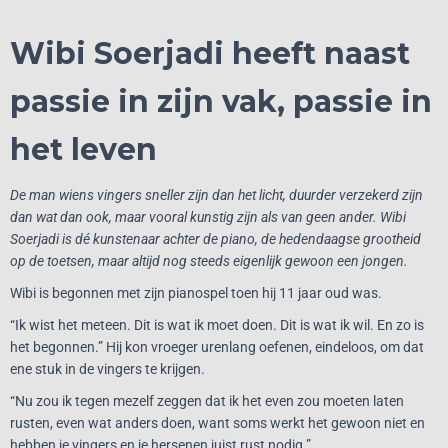
Wibi Soerjadi heeft naast
passie in zijn vak, passie in
het leven
De man wiens vingers sneller zijn dan het licht, duurder verzekerd zijn
dan wat dan ook, maar vooral kunstig zijn als van geen ander. Wibi
Soerjadi is dé kunstenaar achter de piano, de hedendaagse grootheid
op de toetsen, maar altijd nog steeds eigenlijk gewoon een jongen.
Wibi is begonnen met zijn pianospel toen hij 11 jaar oud was.
“Ik wist het meteen. Dit is wat ik moet doen. Dit is wat ik wil. En zo is
het begonnen.” Hij kon vroeger urenlang oefenen, eindeloos, om dat
ene stuk in de vingers te krijgen.
“Nu zou ik tegen mezelf zeggen dat ik het even zou moeten laten
rusten, even wat anders doen, want soms werkt het gewoon niet en
hebben je vingers en je hersenen juist rust nodig.”