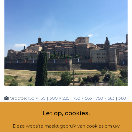
Grootte:
150 × 150
|
300 × 225
|
750 × 563
|
750 × 563
|
360
× 240
|
2560 × 1920
Let op, cookies!
Deze website maakt gebruik van cookies om uw