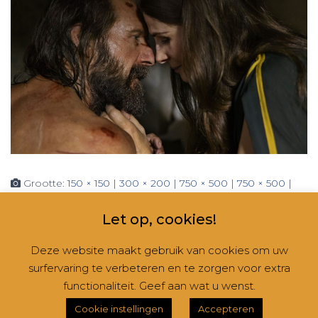
Grootte:
150 × 150
|
300 × 200
|
750 × 500
|
750 × 500
|
360 × 240
|
1125 × 750
Let op, cookies!
Deze website maakt gebruik van cookies om uw
surfervaring te verbeteren en te zorgen voor extra
CONTACT
NIEUWSBRIEVEN
RUBRIEKEN
functionaliteit. Geef aan wat u wenst.
Hestia | Ontwikkeld door
ThemeIsle
Cookie instellingen
Accepteren