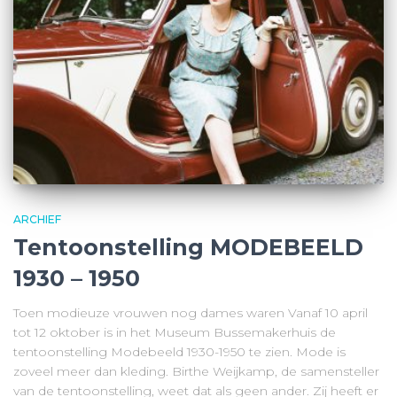
ARCHIEF
Tentoonstelling MODEBEELD
1930 – 1950
Toen modieuze vrouwen nog dames waren Vanaf 10 april
tot 12 oktober is in het Museum Bussemakerhuis de
tentoonstelling Modebeeld 1930-1950 te zien. Mode is
zoveel meer dan kleding. Birthe Weijkamp, de samensteller
van de tentoonstelling, weet dat als geen ander. Zij heeft er