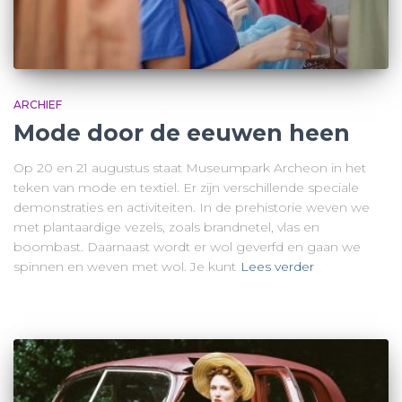
ARCHIEF
Mode door de eeuwen heen
Op 20 en 21 augustus staat Museumpark Archeon in het
teken van mode en textiel. Er zijn verschillende speciale
demonstraties en activiteiten. In de prehistorie weven we
met plantaardige vezels, zoals brandnetel, vlas en
boombast. Daarnaast wordt er wol geverfd en gaan we
spinnen en weven met wol. Je kunt
Lees verder