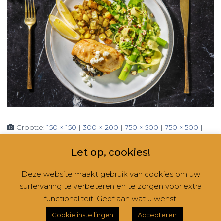
Grootte:
150 × 150
|
300 × 200
|
750 × 500
|
750 × 500
|
360 × 240
|
1900 × 1267
Let op, cookies!
Deze website maakt gebruik van cookies om uw
surfervaring te verbeteren en te zorgen voor extra
CONTACT
NIEUWSBRIEVEN
RUBRIEKEN
functionaliteit. Geef aan wat u wenst.
Hestia | Ontwikkeld door
ThemeIsle
Cookie instellingen
Accepteren