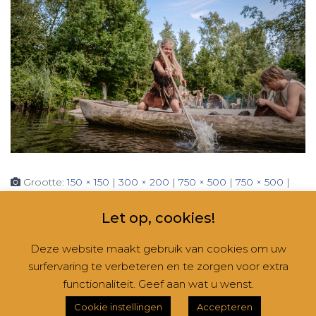
Grootte:
150 × 150
|
300 × 200
|
750 × 500
|
750 × 500
|
1536 × 1024
|
2048 × 1365
|
360 × 240
|
2560 × 1707
Let op, cookies!
Deze website maakt gebruik van cookies om uw
surfervaring te verbeteren en te zorgen voor extra
CONTACT
NIEUWSBRIEVEN
RUBRIEKEN
functionaliteit. Geef aan wat u wenst.
Hestia | Ontwikkeld door
ThemeIsle
Cookie instellingen
Accepteren