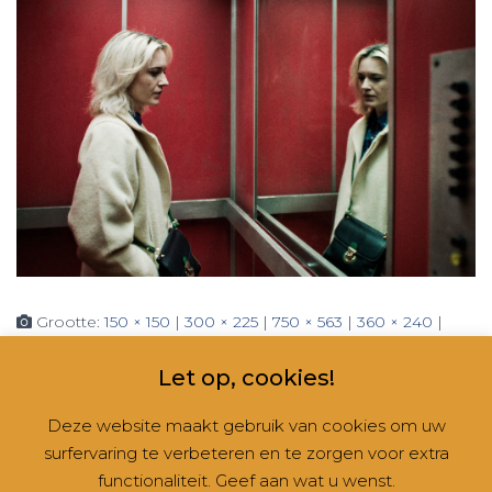
Grootte:
150 × 150
|
300 × 225
|
750 × 563
|
360 × 240
|
1000 × 750
Let op, cookies!
Deze website maakt gebruik van cookies om uw
surfervaring te verbeteren en te zorgen voor extra
CONTACT
NIEUWSBRIEVEN
RUBRIEKEN
functionaliteit. Geef aan wat u wenst.