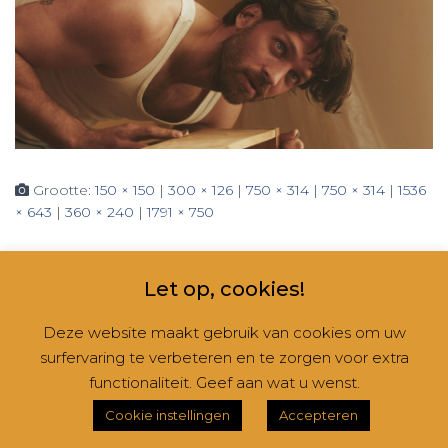
Grootte:
150 × 150
|
300 × 126
|
750 × 314
|
750 × 314
|
1536
× 643
|
360 × 240
|
1791 × 750
Let op, cookies!
Deze website maakt gebruik van cookies om uw
surfervaring te verbeteren en te zorgen voor extra
CONTACT
NIEUWSBRIEVEN
RUBRIEKEN
functionaliteit. Geef aan wat u wenst.
Hestia | Ontwikkeld door
ThemeIsle
Cookie instellingen
Accepteren