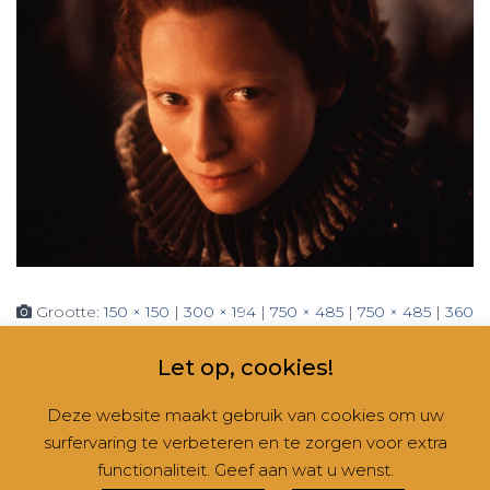
Grootte:
150 × 150
|
300 × 194
|
750 × 485
|
750 × 485
|
360
× 240
|
1160 × 750
Let op, cookies!
Deze website maakt gebruik van cookies om uw
surfervaring te verbeteren en te zorgen voor extra
CONTACT
NIEUWSBRIEVEN
RUBRIEKEN
functionaliteit. Geef aan wat u wenst.