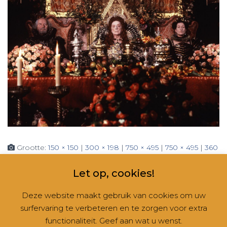
Grootte:
150 × 150
|
300 × 198
|
750 × 495
|
750 × 495
|
360
× 240
|
1136 × 750
Let op, cookies!
Deze website maakt gebruik van cookies om uw
surfervaring te verbeteren en te zorgen voor extra
CONTACT
NIEUWSBRIEVEN
RUBRIEKEN
functionaliteit. Geef aan wat u wenst.