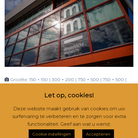
Grootte:
150 × 150
|
300 × 200
|
750 × 500
|
750 × 500
|
1536 × 1024
|
2048 × 1365
|
360 × 240
|
2560 × 1707
Let op, cookies!
Deze website maakt gebruik van cookies om uw
surfervaring te verbeteren en te zorgen voor extra
CONTACT
NIEUWSBRIEVEN
RUBRIEKEN
functionaliteit. Geef aan wat u wenst.
Hestia | Ontwikkeld door
ThemeIsle
Cookie instellingen
Accepteren