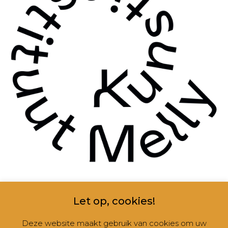
Grootte:
150 × 150
|
300 × 277
|
360 × 240
|
506 × 468
Let op, cookies!
Deze website maakt gebruik van cookies om uw