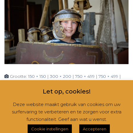
Grootte:
150 × 150
|
300 × 200
|
750 × 499
|
750 × 499
|
360 × 240
|
1512 × 1006
Let op, cookies!
Deze website maakt gebruik van cookies om uw
surfervaring te verbeteren en te zorgen voor extra
CONTACT
NIEUWSBRIEVEN
RUBRIEKEN
functionaliteit. Geef aan wat u wenst.
Hestia | Ontwikkeld door
ThemeIsle
Cookie instellingen
Accepteren