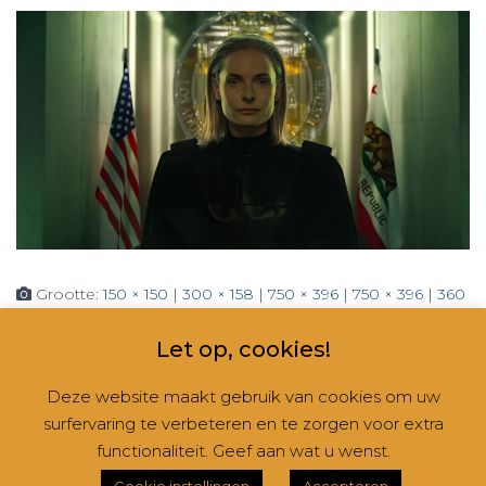
Grootte:
150 × 150
|
300 × 158
|
750 × 396
|
750 × 396
|
360
× 240
|
1422 × 750
Let op, cookies!
Deze website maakt gebruik van cookies om uw
surfervaring te verbeteren en te zorgen voor extra
CONTACT
NIEUWSBRIEVEN
RUBRIEKEN
functionaliteit. Geef aan wat u wenst.
Hestia | Ontwikkeld door
ThemeIsle