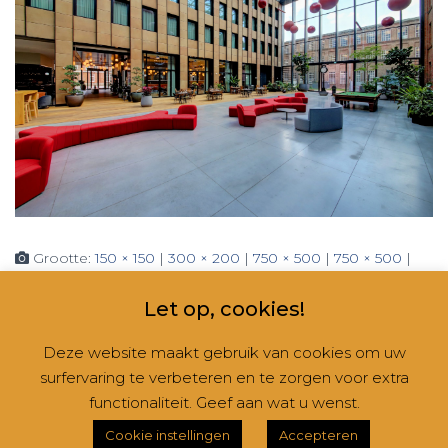
Grootte:
150 × 150
|
300 × 200
|
750 × 500
|
750 × 500
|
1536 × 1024
|
2048 × 1365
|
360 × 240
|
2560 × 1707
Let op, cookies!
Deze website maakt gebruik van cookies om uw
surfervaring te verbeteren en te zorgen voor extra
CONTACT
NIEUWSBRIEVEN
RUBRIEKEN
functionaliteit. Geef aan wat u wenst.
Hestia | Ontwikkeld door
ThemeIsle
Cookie instellingen
Accepteren