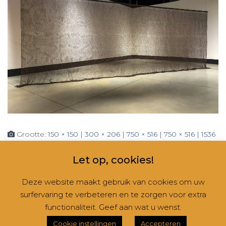
Grootte:
150 × 150
|
300 × 206
|
750 × 516
|
750 × 516
|
1536
× 1056
|
360 × 240
|
1633 × 1123
Let op, cookies!
Deze website maakt gebruik van cookies om uw
surfervaring te verbeteren en te zorgen voor extra
CONTACT
NIEUWSBRIEVEN
RUBRIEKEN
functionaliteit. Geef aan wat u wenst.
Hestia | Ontwikkeld door
ThemeIsle
Cookie instellingen
Accepteren