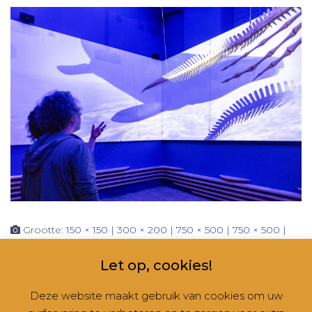
Grootte:
150 × 150
|
300 × 200
|
750 × 500
|
750 × 500
|
1536 × 1025
|
2048 × 1366
|
360 × 240
|
2560 × 1708
Let op, cookies!
Deze website maakt gebruik van cookies om uw
CONTACT
NIEUWSBRIEVEN
RUBRIEKEN