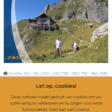
Grootte:
150 × 150
|
300 × 225
|
750 × 563
|
750 × 563
|
1536
× 1152
|
2048 × 1536
|
360 × 240
|
2560 × 1920
Let op, cookies!
Deze website maakt gebruik van cookies om uw
surfervaring te verbeteren en te zorgen voor extra
CONTACT
NIEUWSBRIEVEN
RUBRIEKEN
functionaliteit. Geef aan wat u wenst.