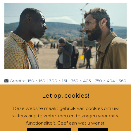
Grootte:
150 × 150
|
300 × 161
|
750 × 403
|
750 × 404
|
360
× 240
|
1395 × 750
Let op, cookies!
Deze website maakt gebruik van cookies om uw
surfervaring te verbeteren en te zorgen voor extra
CONTACT
NIEUWSBRIEVEN
RUBRIEKEN
functionaliteit. Geef aan wat u wenst.
Hestia | Ontwikkeld door
ThemeIsle