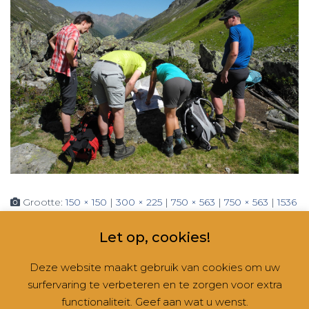
Grootte:
150 × 150
|
300 × 225
|
750 × 563
|
750 × 563
|
1536
× 1152
|
2048 × 1536
|
360 × 240
|
2560 × 1920
Let op, cookies!
Deze website maakt gebruik van cookies om uw
surfervaring te verbeteren en te zorgen voor extra
CONTACT
NIEUWSBRIEVEN
RUBRIEKEN
functionaliteit. Geef aan wat u wenst.