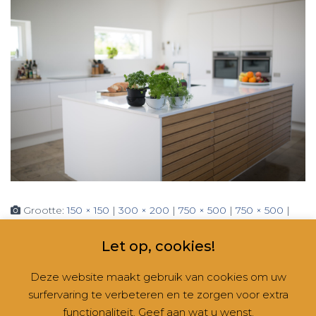
Grootte:
150 × 150
|
300 × 200
|
750 × 500
|
750 × 500
|
1536 × 1024
|
2048 × 1365
|
360 × 240
|
2250 × 1500
Let op, cookies!
Deze website maakt gebruik van cookies om uw
surfervaring te verbeteren en te zorgen voor extra
CONTACT
NIEUWSBRIEVEN
RUBRIEKEN
functionaliteit. Geef aan wat u wenst.