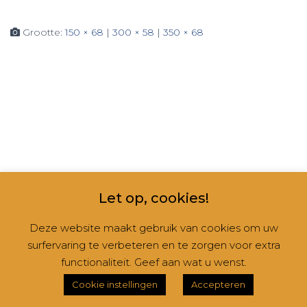
Grootte:
150 × 68
|
300 × 58
|
350 × 68
Let op, cookies!
Deze website maakt gebruik van cookies om uw
surfervaring te verbeteren en te zorgen voor extra
CONTACT
NIEUWSBRIEVEN
RUBRIEKEN
functionaliteit. Geef aan wat u wenst.
Hestia | Ontwikkeld door
ThemeIsle
Cookie instellingen
Accepteren