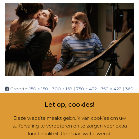
Grootte:
150 × 150
|
300 × 169
|
750 × 422
|
750 × 422
|
360
× 240
|
1333 × 750
Let op, cookies!
Deze website maakt gebruik van cookies om uw
surfervaring te verbeteren en te zorgen voor extra
CONTACT
NIEUWSBRIEVEN
RUBRIEKEN
functionaliteit. Geef aan wat u wenst.