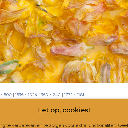
 × 500
|
1536 × 1024
|
360 × 240
|
1772 × 1181
Let op, cookies!
 te verbeteren en te zorgen voor extra functionaliteit. Gee