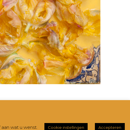
Hestia | Ontwikkeld door
ThemeIsle
f aan wat u wenst.
Cookie instellingen
Accepteren