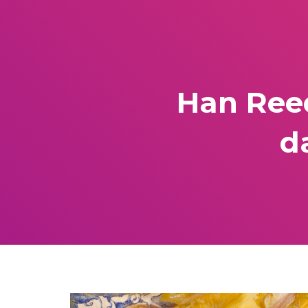
Han Reed
d