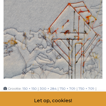
Grootte:
150 × 150
|
300 × 284
|
750 × 709
|
750 × 709
|
1536 × 1452
|
360 × 240
|
1980 × 1872
Let op, cookies!