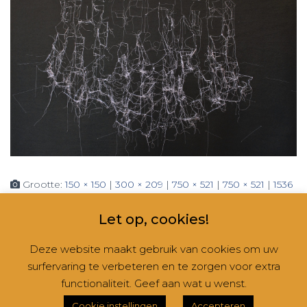
Grootte:
150 × 150
|
300 × 209
|
750 × 521
|
750 × 521
|
1536
× 1068
|
2048 × 1423
|
360 × 240
|
2560 × 1779
Let op, cookies!
Deze website maakt gebruik van cookies om uw
surfervaring te verbeteren en te zorgen voor extra
CONTACT
NIEUWSBRIEVEN
RUBRIEKEN
functionaliteit. Geef aan wat u wenst.
Hestia | Ontwikkeld door
ThemeIsle
Cookie instellingen
Accepteren