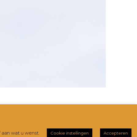
Hestia | Ontwikkeld door
ThemeIsle
f aan wat u wenst.
Cookie instellingen
Accepteren