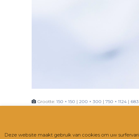
Grootte:
150 × 150
|
200 × 300
|
750 × 1124
|
683
CONTACT
NIEUWSBRIEVEN
RUBRIEKEN
Deze website maakt gebruik van cookies om uw surfervaring