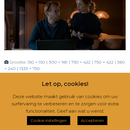
Grootte:
150 × 150
|
300 × 169
|
750 × 422
|
750 × 422
|
360
× 240
|
1333 × 750
Let op, cookies!
Deze website maakt gebruik van cookies om uw
surfervaring te verbeteren en te zorgen voor extra
CONTACT
NIEUWSBRIEVEN
RUBRIEKEN
functionaliteit. Geef aan wat u wenst.
Hestia | Ontwikkeld door
ThemeIsle
Cookie instellingen
Accepteren