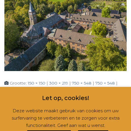
Grootte:
150 × 150
|
300 × 219
|
750 × 548
|
750 × 548
|
1536 × 1121
|
2048 × 1495
|
360 × 240
|
2560 × 1869
Let op, cookies!
Deze website maakt gebruik van cookies om uw
surfervaring te verbeteren en te zorgen voor extra
CONTACT
NIEUWSBRIEVEN
RUBRIEKEN
functionaliteit. Geef aan wat u wenst.
Hestia | Ontwikkeld door
ThemeIsle