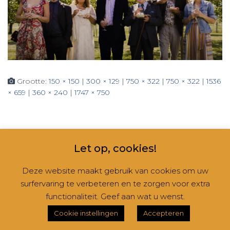
Grootte:
150 × 150
|
300 × 129
|
750 × 322
|
750 × 322
|
1536
× 659
|
360 × 240
|
1747 × 750
Let op, cookies!
Deze website maakt gebruik van cookies om uw
surfervaring te verbeteren en te zorgen voor extra
CONTACT
NIEUWSBRIEVEN
RUBRIEKEN
functionaliteit. Geef aan wat u wenst.
Hestia | Ontwikkeld door
ThemeIsle
Cookie instellingen
Accepteren